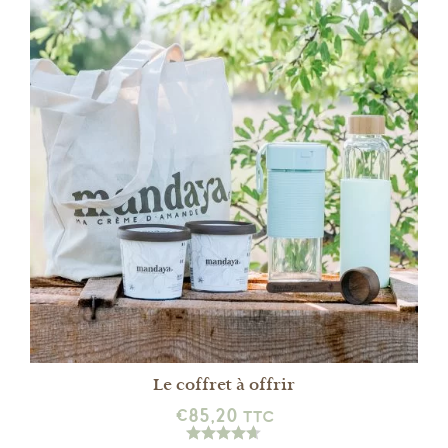
DÉTAILS
Le coffret à offrir
€
85,20
TTC