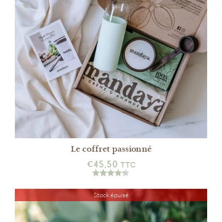
DÉTAILS
Le coffret passionné
€
45,50
TTC
Stock épuisé