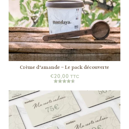
DÉTAILS
Crème d’amande – Le pack découverte
€
20,00
TTC